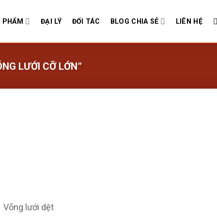
 PHẨM
ĐẠI LÝ
ĐỐI TÁC
BLOG CHIA SẺ
LIÊN HỆ
NG LƯỚI CỠ LỚN”
Võng lưới dệt