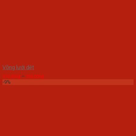
Võng lưới dệt
–
310,000
₫
350,000
₫
-9%