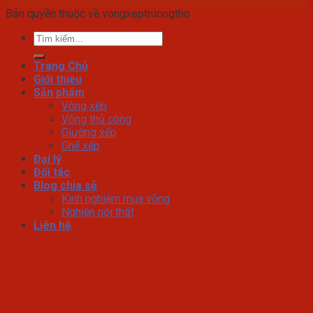
Bản quyền thuộc về vongxeptruongtho
Tìm
kiếm:
Trang Chủ
Giới thiệu
Sản phẩm
Võng xếp
Võng thủ công
Giường xếp
Ghế xếp
Đại lý
Đối tác
Blog chia sẻ
Kinh nghiệm mua võng
Nghiện nội thất
Liên hệ