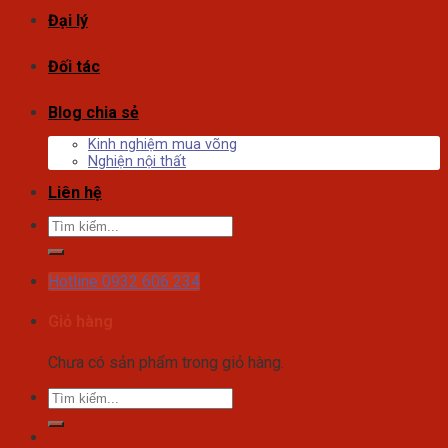
Đại lý
Đối tác
Blog chia sẻ
Kinh nghiệm mua võng
Nghiện nội thất
Liên hệ
Tìm
kiếm:
Hotline 0932 606 234
Giỏ hàng
Chưa có sản phẩm trong giỏ hàng.
Tìm
kiếm: