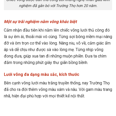
nghiệm đã gắn bó với Trường Thọ hơn 20 năm.
Một sự trãi nghiệm nằm võng khác biệt
Cảm nhận đầu tiên khi nằm lên chiếc võng lưới thủ công đó
là sự êm ái, thoãi mái vô cùng. Từng sợi bông mềm mại nâng
đỡ và ôm trọn cơ thể vào lòng. Nâng niu, vỗ về, cảm giác ấm
áp và dễ chịu như được sà vào lòng mẹ. Từng nhịp võng
đong đưa, giúp xua tan đi những muộn phiền. Đưa ta chìm
đắm trong những phút giây thư giãn bồng bềnh.
Lưới võng đa dạng màu sắc, kích thước
Bên cạnh võng lưới màu trắng truyền thống, nay Trường Thọ
đã cho ra đời thêm võng màu xám và nâu. Với gam màu trang
nhã, hiện đại phù hợp với mọi thiết kế nội thất.