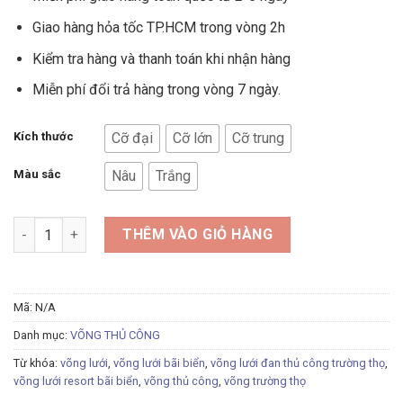
Giao hàng hỏa tốc TP.HCM trong vòng 2h
Kiểm tra hàng và thanh toán khi nhận hàng
Miễn phí đổi trả hàng trong vòng 7 ngày.
Kích thước
Cỡ đại
Cỡ lớn
Cỡ trung
Màu sắc
Nâu
Trắng
Võng lưới thủ công Resort số lượng
THÊM VÀO GIỎ HÀNG
Mã:
N/A
Danh mục:
VÕNG THỦ CÔNG
Từ khóa:
võng lưới
,
võng lưới bãi biển
,
võng lưới đan thủ công trường thọ
,
võng lưới resort bãi biển
,
võng thủ công
,
võng trường thọ