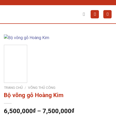
Skip
to
content
TRANG CHỦ
/
VÕNG THỦ CÔNG
Bộ võng gỗ Hoàng Kim
6,500,000
₫
–
7,500,000
₫