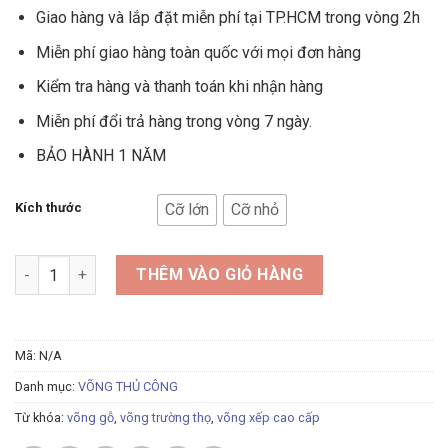
Giao hàng và lắp đặt miễn phí tại TP.HCM trong vòng 2h
Miễn phí giao hàng toàn quốc với mọi đơn hàng
Kiểm tra hàng và thanh toán khi nhận hàng
Miễn phí đổi trả hàng trong vòng 7 ngày.
BẢO HÀNH 1 NĂM
Kích thước
Cỡ lớn
Cỡ nhỏ
Bộ võng gỗ Hoàng Kim số lượng
THÊM VÀO GIỎ HÀNG
Mã:
N/A
Danh mục:
VÕNG THỦ CÔNG
Từ khóa:
võng gỗ
,
võng trường thọ
,
võng xếp cao cấp