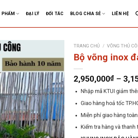
 PHẨM
ĐẠI LÝ
ĐỐI TÁC
BLOG CHIA SẺ
LIÊN HỆ
TRANG CHỦ
/
VÕNG THỦ C
Bộ võng inox đ
2,950,000
₫
–
3,1
Nhập mã KTUI giảm thê
Giao hàng hoả tốc TP.H
Miễn phí giao hàng toà
Kiểm tra hàng và thanh 