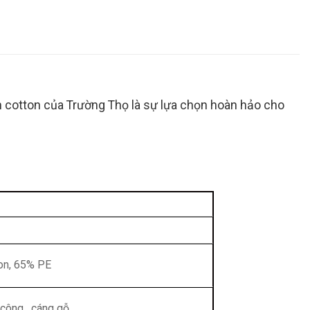
an cotton của Trường Thọ là sự lựa chọn hoàn hảo cho
ton, 65% PE
 công , cáng gỗ