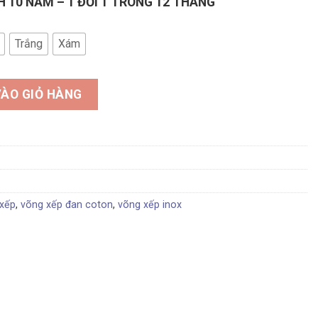
 10 NĂM – 1 ĐỔI 1 TRONG 12 THÁNG
Trắng
Xám
 lượng
ÀO GIỎ HÀNG
xếp
,
võng xếp đan coton
,
võng xếp inox