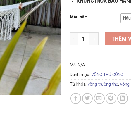
KHUNG INOX BẢO HÀNH
Màu sắc
Nâu
Bộ võng inox đan cotton số
THÊM V
Mã:
N/A
Danh mục:
VÕNG THỦ CÔNG
Từ khóa:
võng trường thọ
,
võng 