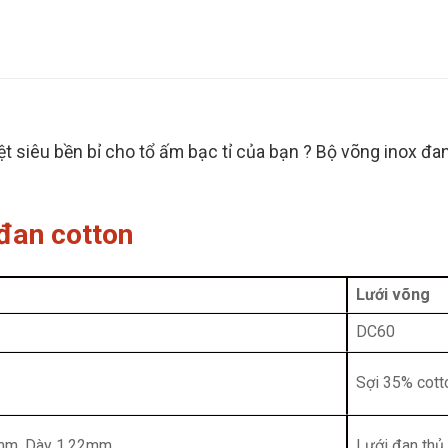
ệt siêu bền bỉ cho tổ ấm bạc tỉ của bạn ? Bộ võng inox đ
 đan cotton
Lưới võng
DC60
Sợi 35% cot
mm. Dày 1.22mm
Lưới đan thủ